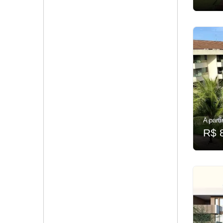
A parti
R$ 