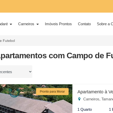
ndaré
Carneiros
Imóveis Prontos
Contato
Sobre a C
 Futebol
Apartamentos com Campo de Fu
or
Apartamento à V
Pronto para Morar
Carneiros, Taman
1 Quarto
1 