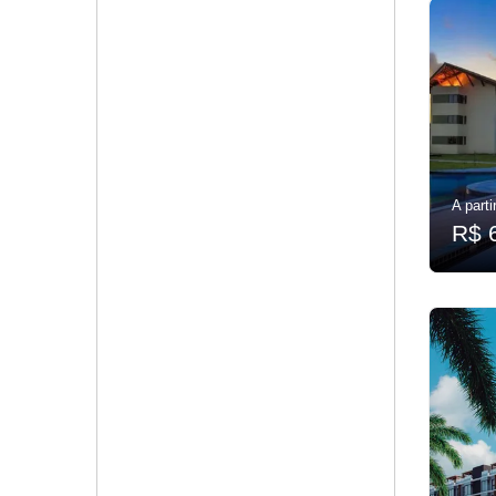
A parti
R$ 