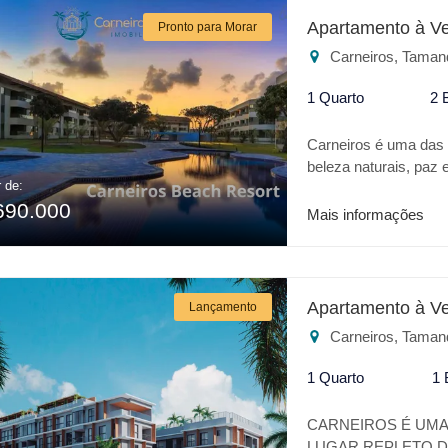
Restaurante * Playgro
Apartamento à V
Pronto para Morar
Heliponto Para o se
Carneiros, Taman
RESORT é o melhor l
1 Quarto
2 
Carneiros é uma das m
beleza naturais, pa
r de:
um verdadeiro Oásis 
690.000
todo conforto de um h
Mais informações
parque aquático Aquav
CARNEIROS BEACH RES
Salão de jogos * Brin
Restaurante * Playgro
Apartamento à V
Lançamento
Heliponto Para o se
Carneiros, Taman
RESORT é o melhor l
1 Quarto
1 
CARNEIROS É UMA 
LUGAR REPLETO DE