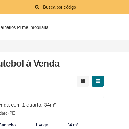
arneiros Prime Imobiliária
tebol à Venda
Mostrar resultados em 
Mostrar resultad
enda com 1 quarto, 34m²
daré-PE
Banheiro
1 Vaga
34 m²