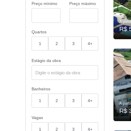
Preço mínimo
Preço máximo
A parti
R$ 
Quartos
1
2
3
4+
Estágio da obra
Banheiros
1
2
3
4+
A parti
R$ 
Vagas
1
2
3
4+