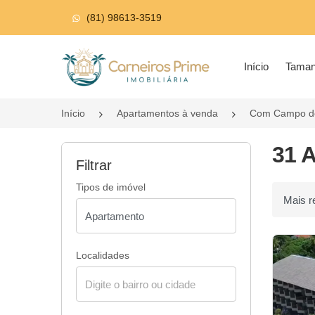
(81) 98613-3519
Página inicial
Início
Tama
Início
Apartamentos à venda
Com Campo de
31 
Filtrar
Tipos de imóvel
Ordenar p
Localidades