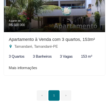
A partir de:
R$ 500.000
Apartamento à Venda com 3 quartos, 153m²
Tamandaré, Tamandaré-PE
3 Quartos
3 Banheiros
3 Vagas
153 m²
Mais informações
‹
1
›