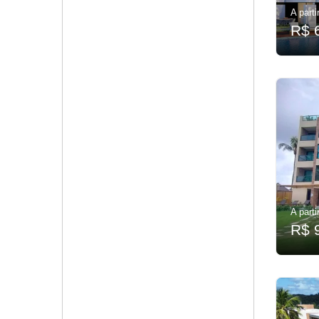
A parti
R$ 
A parti
R$ 