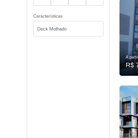
Características
A parti
R$ 