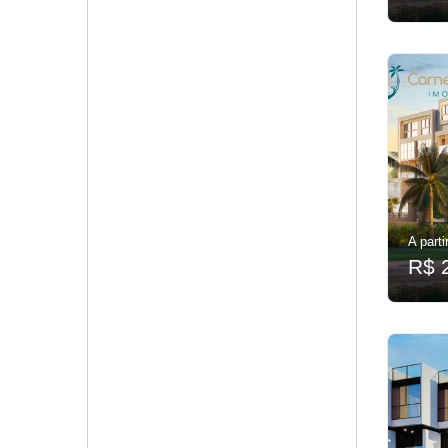
A parti
R$ 