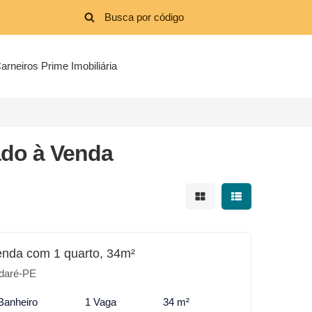
arneiros Prime Imobiliária
do à Venda
Mostrar resultados em 
Mostrar resultad
enda com 1 quarto, 34m²
daré-PE
Banheiro
1 Vaga
34 m²