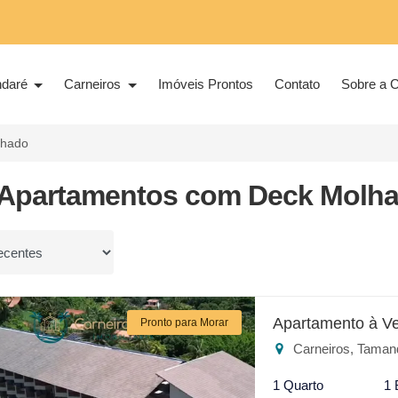
ndaré
Carneiros
Imóveis Prontos
Contato
Sobre a C
lhado
 Apartamentos com Deck Molha
or
Apartamento à V
Pronto para Morar
Carneiros, Taman
1 Quarto
1 