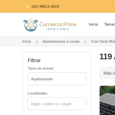
(81) 98613-3519
Página inicial
Início
Tama
Início
Apartamentos à venda
Com Deck Mo
119
Filtrar
Tipos de imóvel
Ordenar p
Localidades