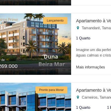
excelente localizaçã
do empreendimento: * P
Restaurante * Academ
jogos * Churrasqueira
Apartamento à V
Lançamento
Estacionamento Cober
Tamandaré, Tama
lazer ou para invest
1 Quarto
Imagine um dia perfei
águas calmas e crist
r de:
realidade trata-se da
269.000
apresenta o que há 
Mais informações
excelente localizaçã
do empreendimento: * P
Restaurante * Academ
jogos * Churrasqueira
Apartamento à V
Pronto para Morar
Estacionamento Cober
Carneiros, Taman
lazer ou para invest
1 Quarto
1 