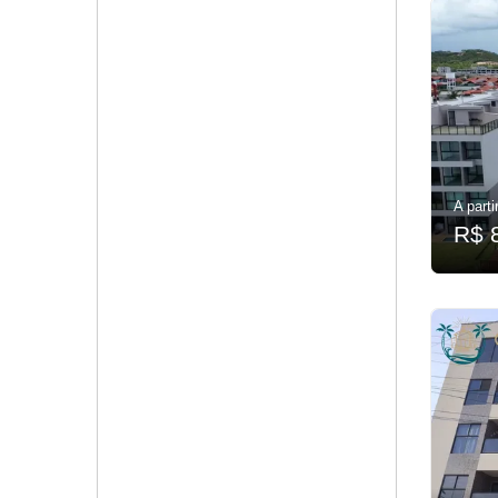
A parti
R$ 