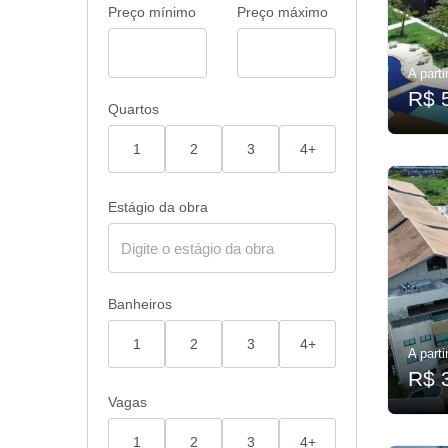
Preço mínimo
Preço máximo
A parti
R$ 
Quartos
1
2
3
4+
Estágio da obra
Banheiros
1
2
3
4+
A parti
R$ 
Vagas
1
2
3
4+