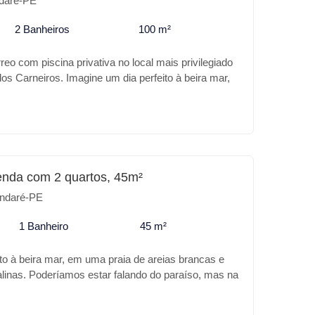
daré-PE
2 Banheiros
100 m²
reo com piscina privativa no local mais privilegiado
os Carneiros. Imagine um dia perfeito à beira mar,
as brancas e águas calmas e cristalinas.
ndo do paraíso, mas na realidade trata-se da Praia
iros Prime Imobiliária apresenta o que há de melhor
além da sua excelente localização o
para você: Características do empreendimento: *
ina infantil * Hidromassagem * Varanda Gourmet *
enda com 2 quartos, 45m²
urrasqueira * Gazebos * Playground * Campinho *
ndaré-PE
 lazer ou para investimento a Praia dos Carneiros
1 Banheiro
45 m²
to à beira mar, em uma praia de areias brancas e
alinas. Poderíamos estar falando do paraíso, mas na
 Praia de Tamandaré. A Carneiros Prime Imobiliária
de melhor no DUNA NEIRA MAR, além da sua