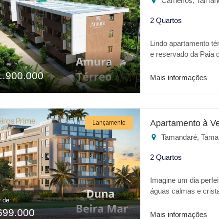
Carneiros, Taman
2 Quartos
Lindo apartamento tér
e reservado da Paia d
em uma praia de arei
1.900.000
Poderíamos estar fala
Mais informações
de Carneiros. A Carne
no Amura Carneiros, 
empreendimento trás 
Piscina adulto * Pisc
Apartamento à V
Lançamento
Espaço Gourmet * Ch
Tamandaré, Tama
Lavanderia Para o seu
é o melhor lugar.
2 Quartos
Imagine um dia perfei
águas calmas e crist
r de:
realidade trata-se da
699.000
apresenta o que há 
Mais informações