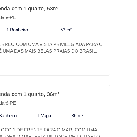
 investimento o MAX CARNEIROS SUÍTES é o
enda com 1 quarto, 53m²
daré-PE
1 Banheiro
53 m²
RREO COM UMA VISTA PRIVILEGIADA PARA O
 UMA DAS MAIS BELAS PRAIAS DO BRASIL,
O DE BELEZAS NATURAIS, PAZ E
O NOMAR CARNEIROS É UM VERDADEIRO
 DESSE PARAÍSO. A SUA CASA DE PRAIA
FORTO DE UM HOTEL. EXCELENTE
0M DO PARQUE AQUATICO ACQUAVENTURE.
DIFERENCIAIS DO NOMAR CARNEIROS *
enda com 1 quarto, 36m²
NA ADULTO E INFATIL * BEACH TENNIS * PET
daré-PE
UNGE * PISCINA KIDS * LOUNGE * SELF
LUB * BAR APOIO PISCINA * BRINQUEDOTECA
Banheiro
1 Vaga
36 m²
 DE CONVIVÊNCIA * ESTACIONAMENTO
VIDADE É TER OS MELHORES DIFERENCIAIS
OCO 1 DE FRENTE PARA O MAR, COM UMA
EM CARNEIROS. MELHOR CUSTO BENEFÍCIO
DA PARA O MAR, ESTA UNIDADE DE 1 QUARTO