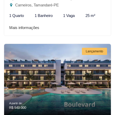
Carneiros, Tamandaré-PE
1 Quarto
1 Banheiro
1 Vaga
25 m²
Mais informações
Lançamento
A partir de:
R$ 540.000