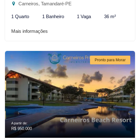
Carneiros, Tamandaré-PE
1 Quarto
1 Banheiro
1 Vaga
36 m²
Mais informações
Pronto para Morar
A partir de:
R$ 950.000