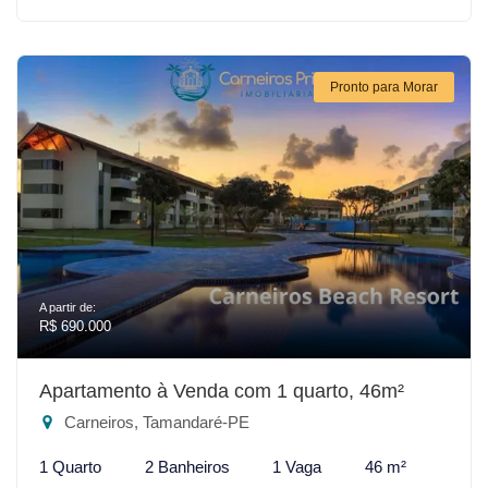
Pronto para Morar
A partir de:
R$ 690.000
Apartamento à Venda com 1 quarto, 46m²
Carneiros, Tamandaré-PE
1 Quarto
2 Banheiros
1 Vaga
46 m²