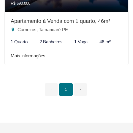
R$ 690.000
Apartamento à Venda com 1 quarto, 46m²
Carneiros, Tamandaré-PE
1 Quarto
2 Banheiros
1 Vaga
46 m²
Mais informações
‹
1
›