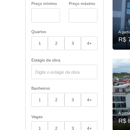
Preço mínimo
Preço máximo
Quartos
A parti
R$ 
1
2
3
4+
Estágio da obra
Banheiros
1
2
3
4+
A parti
Vagas
R$ 
1
2
3
4+