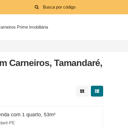
arneiros Prime Imobiliária
m Carneiros, Tamandaré,
Mostrar resultados em 
Mostrar resultad
enda com 1 quarto, 53m²
daré-PE