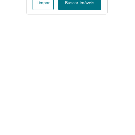
Limpar
Buscar Imóveis
Menu
Página Inicial
Apartamentos à Venda em Tamandaré
Casas à Venda em Tamandaré
Fale conosco