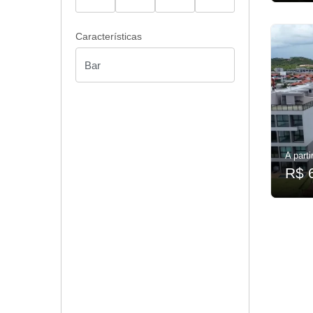
Características
A parti
R$ 