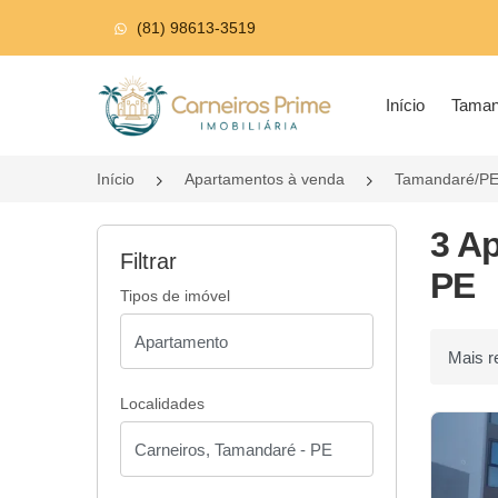
(81) 98613-3519
Página inicial
Início
Tama
Início
Apartamentos à venda
Tamandaré/P
3 A
Filtrar
PE
Tipos de imóvel
Ordenar p
Localidades