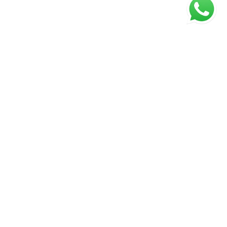
ágina inicial
RECI: 18.566 J
s valores, condições e disponibilidade dos imóveis estão
ujeitos a alterações sem aviso prévio.
nstagram