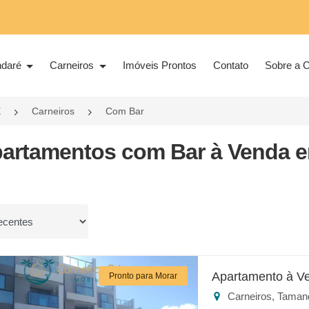
ndaré
Carneiros
Imóveis Prontos
Contato
Sobre a C
E
Carneiros
Com Bar
partamentos com Bar à Venda e
or
Apartamento à V
Pronto para Morar
Carneiros, Taman