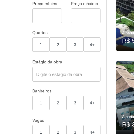
Preço mínimo
Preço máximo
Quartos
A parti
R$ 
1
2
3
4+
Estágio da obra
Banheiros
1
2
3
4+
A parti
Vagas
R$ 
1
2
3
4+