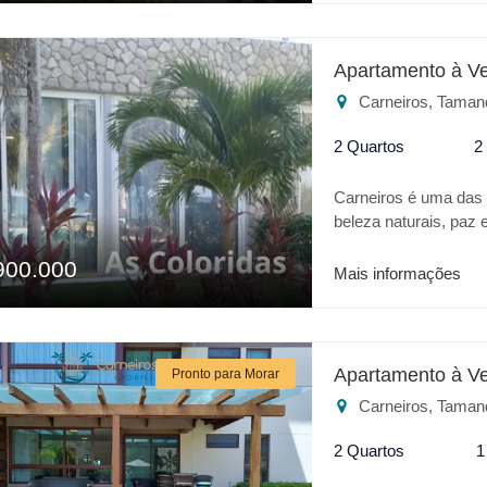
Acquaventure. Conf
FLAT HOTEL * Piscina
lazer ou para inve
Apartamento à V
lugar.
Carneiros, Taman
2 Quartos
2
Carneiros é uma das m
beleza naturais, paz
Oásis no coração des
900.000
excelente localizaçã
Mais informações
Apartamento térreo de
Confira alguns difere
Lavanderia Para o s
melhor lugar.
Apartamento à V
Pronto para Morar
Carneiros, Taman
2 Quartos
1