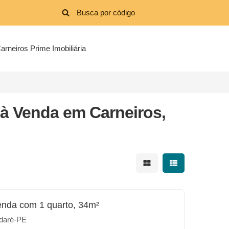
arneiros Prime Imobiliária
à Venda em Carneiros,
Mostrar resultados em 
Mostrar resultad
enda com 1 quarto, 34m²
daré-PE