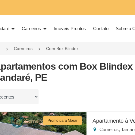
ndaré
Carneiros
Imóveis Prontos
Contato
Sobre a C
E
Carneiros
Com Box Blindex
Apartamentos com Box Blindex 
andaré, PE
or
Apartamento à V
Pronto para Morar
Carneiros, Taman