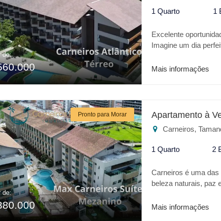
1 Quarto
1 
Excelente oportunidad
Imagine um dia perfei
r de:
águas calmas e crist
560.000
realidade trata-se da
Mais informações
apresenta o que há de
da sua excelente loc
Características do em
* Varanda Gourmet * 
Apartamento à V
Pronto para Morar
Academia * Quadra po
Carneiros, Taman
Praia dos Carneiros é
1 Quarto
2 
Carneiros é uma das m
beleza naturais, pa
r de:
verdadeiro Oásis no 
380.000
todo conforto de um h
Mais informações
aquático Acquaventu