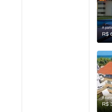
A parti
R$ 
A parti
R$ 