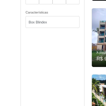
Características
A parti
R$ 