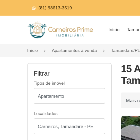
(81) 98613-3519
Página inicial
Início
Tama
Início
Apartamentos à venda
Tamandaré/P
15 
Filtrar
Tam
Tipos de imóvel
Ordenar p
Localidades