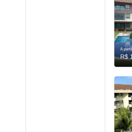
A parti
R$ 
A parti