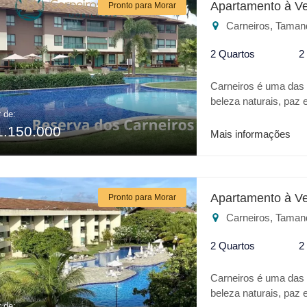
Apartamento à V
Pronto para Morar
BEIRA MAR * PISCI
Carneiros, Taman
PLACE * UNDER LO
MARKET * BEACH C
2 Quartos
2
* FITNESS * ÁREA
COBERTO EXCLUSI
Carneiros é uma das m
NA SUA ESCOLHA 
beleza naturais, pa
DA REGIÃO APART
r de:
um verdadeiro Oásis 
COM CONFORTO D
1.150.000
todo conforto de um h
Mais informações
Igrejinha dos Carneir
Confira alguns dif
adulto e infantil * A
Playground * Salão de
Apartamento à V
Pronto para Morar
OMO * Vestiário para 
Carneiros, Taman
RESERVA DOS CARNE
2 Quartos
2
Carneiros é uma das m
beleza naturais, pa
r de: