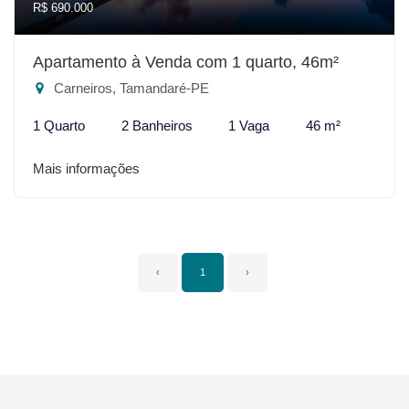
R$ 690.000
Apartamento à Venda com 1 quarto, 46m²
Carneiros, Tamandaré-PE
1 Quarto
2 Banheiros
1 Vaga
46 m²
Mais informações
‹
1
›