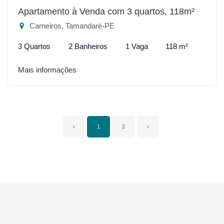
Apartamento à Venda com 3 quartos, 118m²
Carneiros, Tamandaré-PE
3 Quartos
2 Banheiros
1 Vaga
118 m²
Mais informações
‹
1
2
›