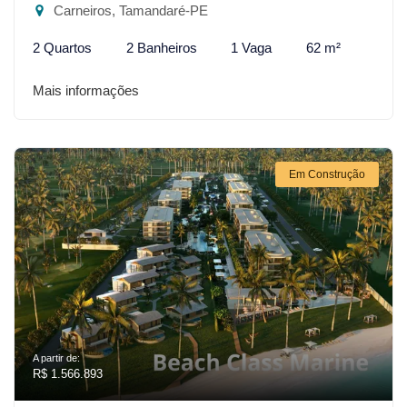
Carneiros, Tamandaré-PE
2 Quartos
2 Banheiros
1 Vaga
62 m²
Mais informações
Em Construção
A partir de:
R$ 1.566.893