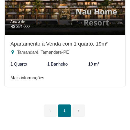
A partir de:
R$ 254.000
Apartamento à Venda com 1 quarto, 19m²
Tamandaré, Tamandaré-PE
1 Quarto
1 Banheiro
19 m²
Mais informações
‹
1
›