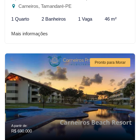
Carneiros, Tamandaré-PE
1 Quarto
2 Banheiros
1 Vaga
46 m²
Mais informações
Pronto para Morar
A partir de:
R$ 690.000