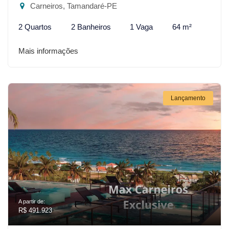
Carneiros, Tamandaré-PE
2 Quartos
2 Banheiros
1 Vaga
64 m²
Mais informações
Lançamento
A partir de:
R$ 491.923