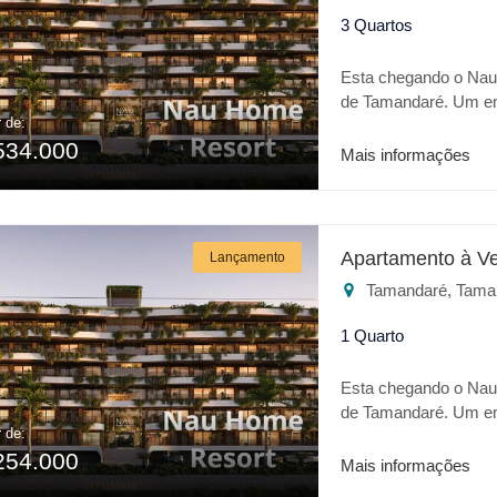
3 Quartos
Esta chegando o Nau
de Tamandaré. Um emp
r de:
com uma linda área d
534.000
Tamandaré. O empree
Mais informações
completa. * Playgrou
gourmet * Self market
Brinquedoteca * Acad
para investir em Tam
Apartamento à V
Lançamento
Tamandaré, Tama
1 Quarto
Esta chegando o Nau
de Tamandaré. Um emp
r de:
com uma linda área d
254.000
Tamandaré. O empree
Mais informações
completa. * Playgrou