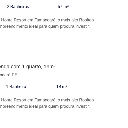
2 Banheiros
57 m²
 Home Resort em Tamandaré, o mais alto Rooftop
reendimento ideal para quem procura investir,
e lazer e próximo ao mar e as piscinas naturais de
ndimento com 5 pavimentos com área de lazer
nd * Pet place * Piscina com cascata * Espaço
 * Skybar * Salão de Jogos * Rooftop *
emia * Espaço relax * Fire place Sua melhor opção
andaré.
enda com 1 quarto, 19m²
ndaré-PE
1 Banheiro
19 m²
 Home Resort em Tamandaré, o mais alto Rooftop
reendimento ideal para quem procura investir,
e lazer e próximo ao mar e as piscinas naturais de
ndimento com 5 pavimentos com área de lazer
nd * Pet place * Piscina com cascata * Espaço