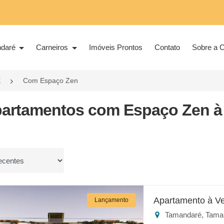
ndaré
Carneiros
Imóveis Prontos
Contato
Sobre a C
E
Com Espaço Zen
partamentos com Espaço Zen à
or
Apartamento à V
Lançamento
Tamandaré, Tama