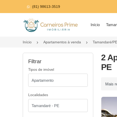
(81) 98613-3519
Página inicial
Início
Tama
Início
Apartamentos à venda
Tamandaré/P
2 A
Filtrar
PE
Tipos de imóvel
Ordenar p
Localidades