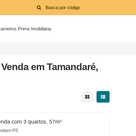
arneiros Prime Imobiliária
 Venda em Tamandaré,
Mostrar resultados em 
Mostrar resultad
enda com 3 quartos, 57m²
ndaré-PE