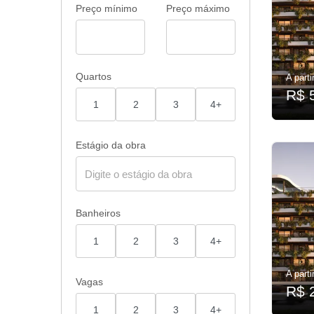
Preço mínimo
Preço máximo
Quartos
A parti
R$ 
1
2
3
4+
Estágio da obra
Banheiros
1
2
3
4+
A parti
Vagas
R$ 
1
2
3
4+