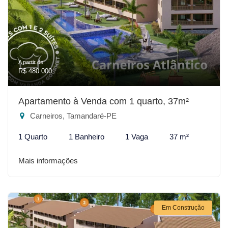
A partir de:
R$ 480.000
Apartamento à Venda com 1 quarto, 37m²
Carneiros, Tamandaré-PE
1 Quarto
1 Banheiro
1 Vaga
37 m²
Mais informações
Em Construção