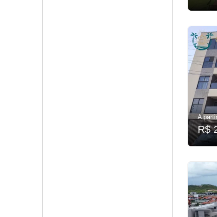
A parti
R$ 