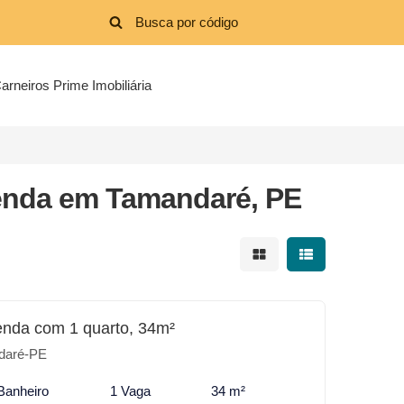
arneiros Prime Imobiliária
enda em Tamandaré, PE
Mostrar resultados em 
Mostrar resultad
enda com 1 quarto, 34m²
daré-PE
Banheiro
1 Vaga
34 m²