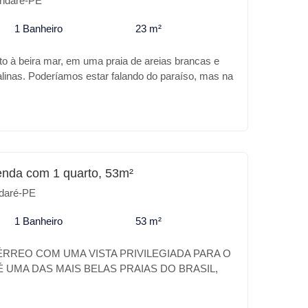
ndaré-PE
imento o DUNA é o melhor lugar.
1 Banheiro
23 m²
to à beira mar, em uma praia de areias brancas e
alinas. Poderíamos estar falando do paraíso, mas na
 Praia de Tamandaré. A Carneiros Prime Imobiliária
de melhor no DUNA NEIRA MAR, além da sua
o o empreendimento trás para você: Características
iscina com Borda infinita * Piscina infantil *
ia * Brinquedoteca * Espaço Gourmet * Salão de
 * MiniMarket * Sauna * Lavanderia *
enda com 1 quarto, 53m²
to * Carregador para carro elétrico Para o seu
daré-PE
imento o DUNA é o melhor lugar.
1 Banheiro
53 m²
RREO COM UMA VISTA PRIVILEGIADA PARA O
 UMA DAS MAIS BELAS PRAIAS DO BRASIL,
O DE BELEZAS NATURAIS, PAZ E
O NOMAR CARNEIROS É UM VERDADEIRO