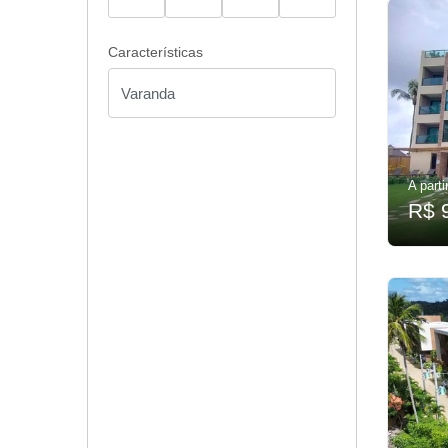
Características
A parti
R$ 