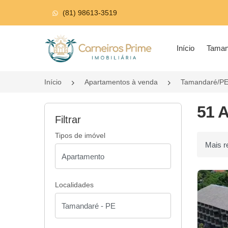
(81) 98613-3519
Página inicial
Início
Tama
Início
Apartamentos à venda
Tamandaré/P
51 
Filtrar
Tipos de imóvel
Ordenar p
Localidades