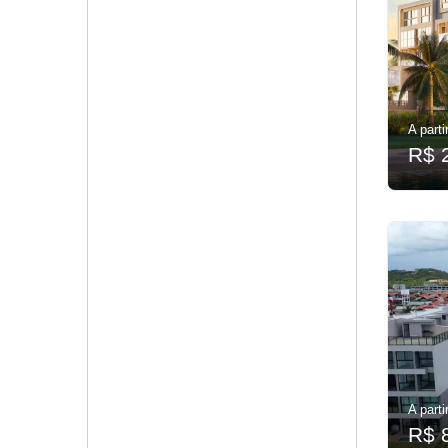
A parti
R$ 
A parti
R$ 