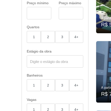
Preço mínimo
Preço máximo
A parti
R$ 
Quartos
1
2
3
4+
Estágio da obra
Banheiros
1
2
3
4+
A parti
R$ 
Vagas
1
2
3
4+