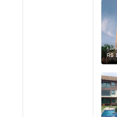
A parti
R$ 