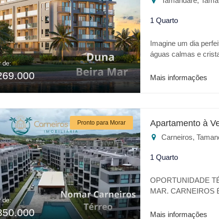
Tamandaré, Tama
lazer ou para invest
1 Quarto
Imagine um dia perfei
águas calmas e crist
r de:
realidade trata-se da
269.000
apresenta o que há 
Mais informações
excelente localizaçã
do empreendimento: * P
Restaurante * Academ
jogos * Churrasqueira
Apartamento à V
Pronto para Morar
Estacionamento Cober
Carneiros, Taman
lazer ou para invest
1 Quarto
OPORTUNIDADE TÉ
MAR. CARNEIROS É
r de:
UM LUGAR REPLET
850.000
TRANQUILIDADE. 
Mais informações