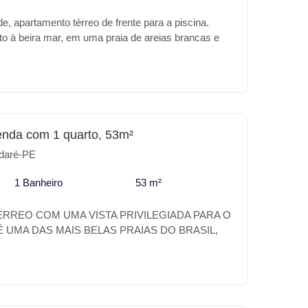
e, apartamento térreo de frente para a piscina.
to à beira mar, em uma praia de areias brancas e
alinas. Poderíamos estar falando do paraíso, mas na
 Praia de Carneiros. A Carneiros Prime Imobiliária
 melhor no Carneiros Atlântico Flats e Resort, além
alização o empreendimento trás para você:
preendimento: * Piscina * Prainha * Piscina infantil
Espaço Gourmet * Salão de jogos * Churrasqueira *
enda com 1 quarto, 53m²
liesportiva Para o seu lazer ou para investimento a
daré-PE
 o melhor lugar.
1 Banheiro
53 m²
RREO COM UMA VISTA PRIVILEGIADA PARA O
 UMA DAS MAIS BELAS PRAIAS DO BRASIL,
O DE BELEZAS NATURAIS, PAZ E
O NOMAR CARNEIROS É UM VERDADEIRO
 DESSE PARAÍSO. A SUA CASA DE PRAIA
FORTO DE UM HOTEL. EXCELENTE
0M DO PARQUE AQUATICO ACQUAVENTURE.