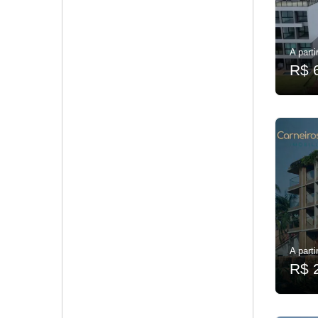
A parti
R$ 
A parti
R$ 