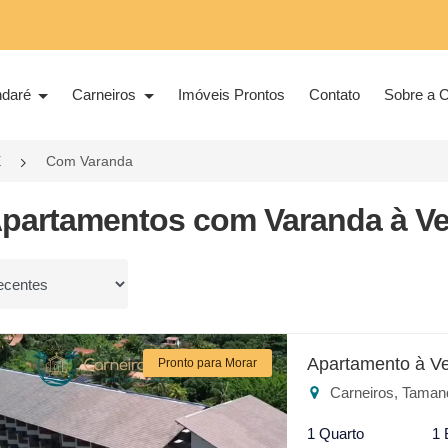
ndaré
Carneiros
Imóveis Prontos
Contato
Sobre a C
E
Com Varanda
Apartamentos com Varanda à V
or
Apartamento à V
Pronto para Morar
Carneiros, Taman
1 Quarto
1 