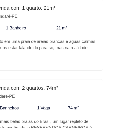
* Churrasqueira * Academia * Salão de jogos *
enda com 1 quarto, 21m²
ra o seu lazer ou para investimento o MARÉ
ndaré-PE
gar.
1 Banheiro
21 m²
ito em uma praia de areias brancas e águas calmas
amos estar falando do paraíso, mas na realidade
Tamandaré. A 200m da Vila do Padre Arlindo e a
ico Acquaventure. A Carneiros Prime Imobiliária
 de melhor no MANDIE BEACH STÚDIO, além da
zação o empreendimento trás para você:
preendimento: * Piscina com Borda infinita *
r da piscina * Brinquedoteca * Espaço Gourmet *
enda com 2 quartos, 74m²
ng * Cafeteria * Lojas * Winebar * Churrasqueira *
daré-PE
jogos * Sauna * Quadra de Beach Tênis * Quadra
 seu lazer ou para investimento o MANDIE BEACH
 Banheiros
1 Vaga
74 m²
ugar.
ais belas praias do Brasil, um lugar repleto de
z e tranquilidade, o RESERVA DOS CARNEIROS é