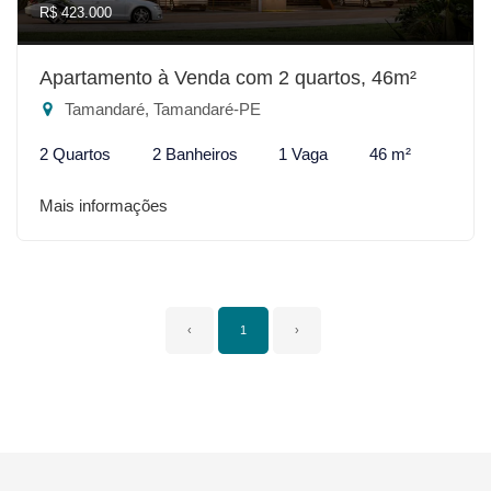
R$ 423.000
Apartamento à Venda com 2 quartos, 46m²
Tamandaré, Tamandaré-PE
2 Quartos
2 Banheiros
1 Vaga
46 m²
Mais informações
‹
1
›