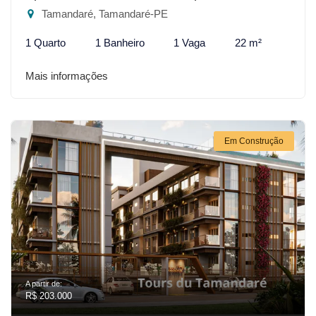
Tamandaré, Tamandaré-PE
1 Quarto
1 Banheiro
1 Vaga
22 m²
Mais informações
Em Construção
A partir de:
R$ 203.000