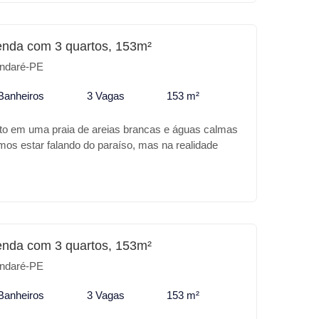
preendimento: * Piscina com Borda infinita *
 * Lavanderia * Espaço Gourmet * Lounge *
gem coberta Para o seu lazer ou para investimento
enda com 3 quartos, 153m²
T CAMPAS é o melhor lugar.
ndaré-PE
Banheiros
3 Vagas
153 m²
ito em uma praia de areias brancas e águas calmas
amos estar falando do paraíso, mas na realidade
Tamandaré. A Carneiros Prime Imobiliária apresenta
UNDADE, um apartamento com 153m² todo
r, localizado no melhor trecho e mais valorizado
tamento com 3 quartos, sendo uma suíte e
gada completa, sala dois ambientes, cozinha e
 grande varanda aproximadamente 12m² e com 3
enda com 3 quartos, 153m²
bertas.
ndaré-PE
Banheiros
3 Vagas
153 m²