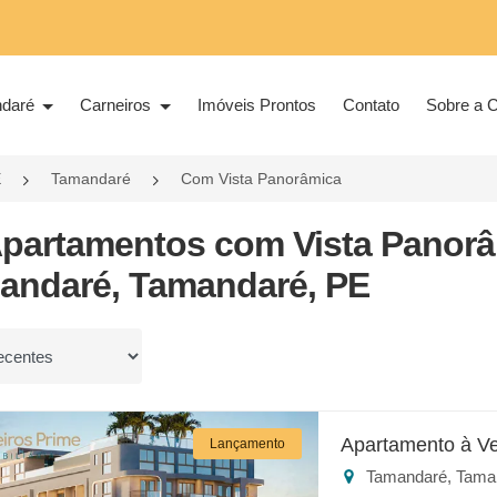
ndaré
Carneiros
Imóveis Prontos
Contato
Sobre a C
E
Tamandaré
Com Vista Panorâmica
Apartamentos com Vista Panor
andaré, Tamandaré, PE
or
Apartamento à V
Lançamento
Tamandaré, Tama