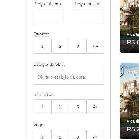
Preço mínimo
Preço máximo
Quartos
A parti
R$ 
1
2
3
4+
Estágio da obra
Banheiros
1
2
3
4+
A parti
Vagas
R$ 
1
2
3
4+