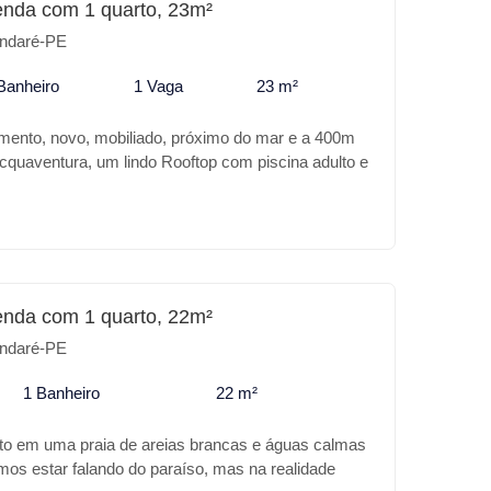
enda com 1 quarto, 23m²
ndaré-PE
Banheiro
1 Vaga
23 m²
mento, novo, mobiliado, próximo do mar e a 400m
cquaventura, um lindo Rooftop com piscina adulto e
met, lounge e churrasqueira.
enda com 1 quarto, 22m²
ndaré-PE
1 Banheiro
22 m²
ito em uma praia de areias brancas e águas calmas
amos estar falando do paraíso, mas na realidade