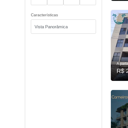
Características
A parti
R$ 