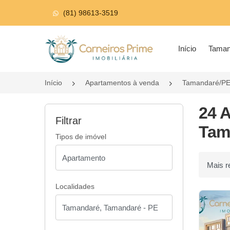
(81) 98613-3519
Página inicial
Início
Tama
Início
Apartamentos à venda
Tamandaré/P
24 
Filtrar
Tam
Tipos de imóvel
Ordenar p
Localidades