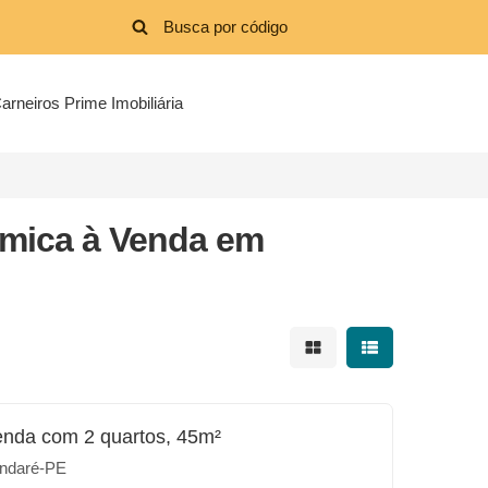
arneiros Prime Imobiliária
âmica à Venda em
Mostrar resultados em 
Mostrar resultad
enda com 2 quartos, 45m²
ndaré-PE