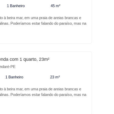
1 Banheiro
45 m²
to à beira mar, em uma praia de areias brancas e
alinas. Poderíamos estar falando do paraíso, mas na
 Praia de Tamandaré. A Carneiros Prime Imobiliária
de melhor no DUNA NEIRA MAR, além da sua
o o empreendimento trás para você: Características
iscina com Borda infinita * Piscina infantil *
ia * Brinquedoteca * Espaço Gourmet * Salão de
 * MiniMarket * Sauna * Lavanderia *
enda com 1 quarto, 23m²
to * Carregador para carro elétrico Para o seu
ndaré-PE
imento o DUNA é o melhor lugar.
1 Banheiro
23 m²
to à beira mar, em uma praia de areias brancas e
alinas. Poderíamos estar falando do paraíso, mas na
 Praia de Tamandaré. A Carneiros Prime Imobiliária
de melhor no DUNA NEIRA MAR, além da sua
o o empreendimento trás para você: Características