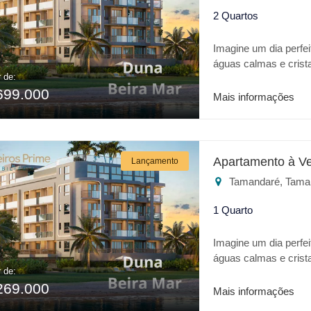
2 Quartos
Imagine um dia perfei
águas calmas e crist
r de:
realidade trata-se da
699.000
apresenta o que há 
Mais informações
excelente localizaçã
do empreendimento: * P
Restaurante * Academ
jogos * Churrasqueira
Apartamento à V
Lançamento
Estacionamento Cober
Tamandaré, Tama
lazer ou para invest
1 Quarto
Imagine um dia perfei
águas calmas e crist
r de:
realidade trata-se da
269.000
apresenta o que há 
Mais informações
excelente localizaçã