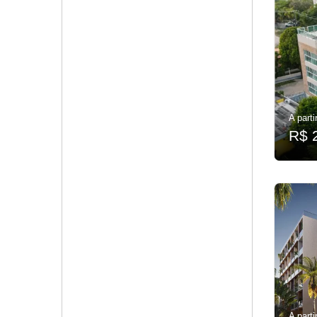
A parti
R$ 
A parti