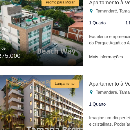
Apartamento à V
Pronto para Morar
é o melhor lugar.
Tamandaré, Tama
1 Quarto
1 
Excelente empreendi
do Parque Aquático A
r de:
infantil, espaço gour
275.000
Mais informações
Apartamento à V
Lançamento
Tamandaré, Tama
1 Quarto
Imagine um dia perfe
e cristalinas. Poderí
r de: