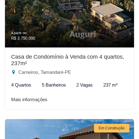
A partir de:
R$ 3.750.000
Casa de Condomínio à Venda com 4 quartos,
237m²
Carneiros, Tamandaré-PE
4 Quartos
5 Banheiros
2 Vagas
237 m²
Mais informações
Em Construção