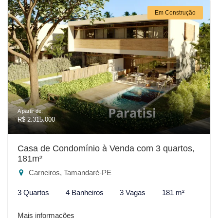
Em Construção
A partir de:
R$ 2.315.000
Casa de Condomínio à Venda com 3 quartos,
181m²
Carneiros, Tamandaré-PE
3 Quartos
4 Banheiros
3 Vagas
181 m²
Mais informações