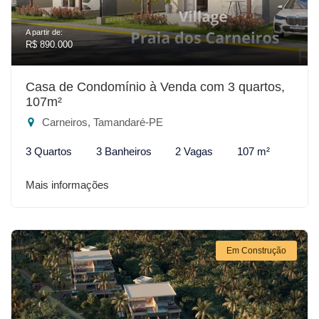
A partir de:
R$ 890.000
Casa de Condomínio à Venda com 3 quartos,
107m²
Carneiros, Tamandaré-PE
3 Quartos
3 Banheiros
2 Vagas
107 m²
Mais informações
Em Construção