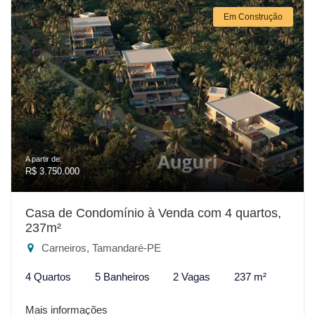
Em Construção
A partir de:
R$ 3.750.000
Casa de Condomínio à Venda com 4 quartos,
237m²
Carneiros, Tamandaré-PE
4 Quartos
5 Banheiros
2 Vagas
237 m²
Mais informações