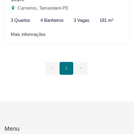
Carneiros, Tamandaré-PE
3 Quartos
4 Banheiros
3 Vagas
181 m²
Mais informações
‹
1
›
Menu