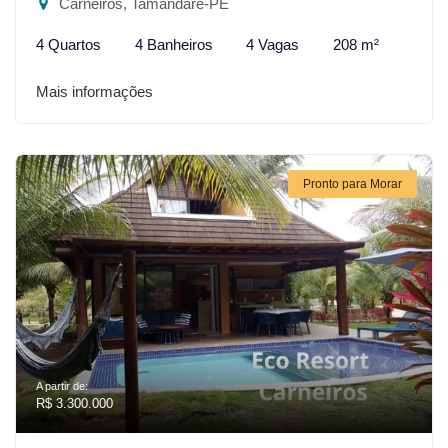
Carneiros, Tamandaré-PE
4 Quartos
4 Banheiros
4 Vagas
208 m²
Mais informações
Pronto para Morar
A partir de:
R$ 3.300.000