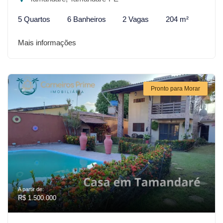
5 Quartos
6 Banheiros
2 Vagas
204 m²
Mais informações
Pronto para Morar
A partir de:
R$ 1.500.000