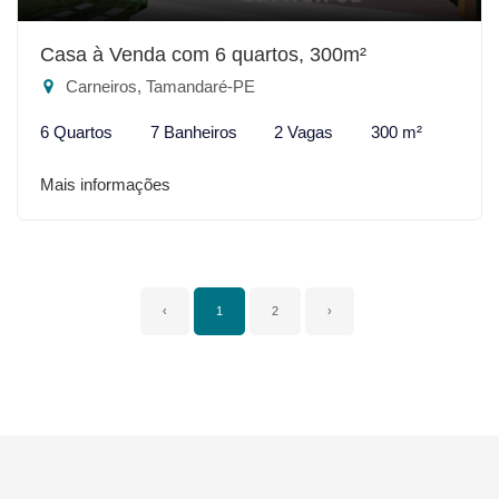
Casa à Venda com 6 quartos, 300m²
Carneiros, Tamandaré-PE
6 Quartos
7 Banheiros
2 Vagas
300 m²
Mais informações
‹
1
2
›