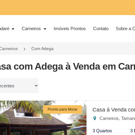
ndaré
Carneiros
Imóveis Prontos
Contato
Sobre a C
Carneiros
Com Adega
asa com Adega à Venda em Carn
or
Casa à Venda co
Pronto para Morar
Carneiros, Taman
3 Quartos
3 