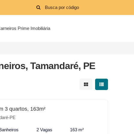
arneiros Prime Imobiliária
eiros, Tamandaré, PE
Mostrar resultados em 
Mostrar resultad
m 3 quartos, 163m²
daré-PE
Banheiros
2 Vagas
163 m²