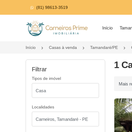
(81) 98613-3519
Página inicial
Início
Tama
Início
Casas à venda
Tamandaré/PE
1 C
Filtrar
Tipos de imóvel
Ordenar p
Localidades