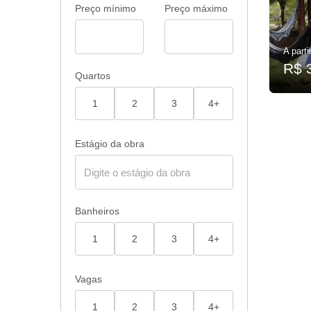
Preço mínimo
Preço máximo
A parti
R$ 
Quartos
1
2
3
4+
Estágio da obra
Banheiros
1
2
3
4+
Vagas
1
2
3
4+