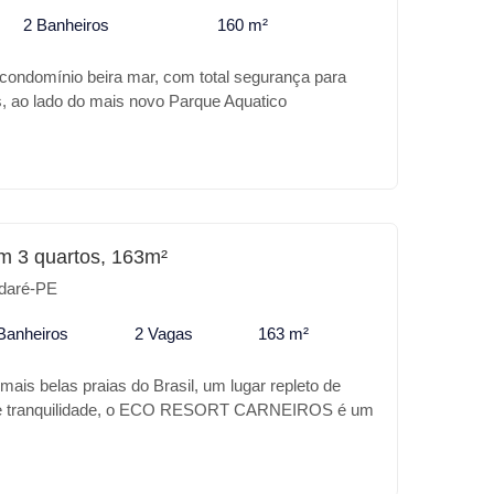
2 Banheiros
160 m²
 condomínio beira mar, com total segurança para
s, ao lado do mais novo Parque Aquatico
om requinte em acabamento, com piscina, espaço
anda , sala dois ambientes, 4 quartos, terraço e
m 3 quartos, 163m²
daré-PE
Banheiros
2 Vagas
163 m²
ais belas praias do Brasil, um lugar repleto de
z e tranquilidade, o ECO RESORT CARNEIROS é um
coração desse paraíso, a sua casa de praia com
otel, excelente localização ao lado da famosa
os, e dos belos cartões postais de Carneiros.