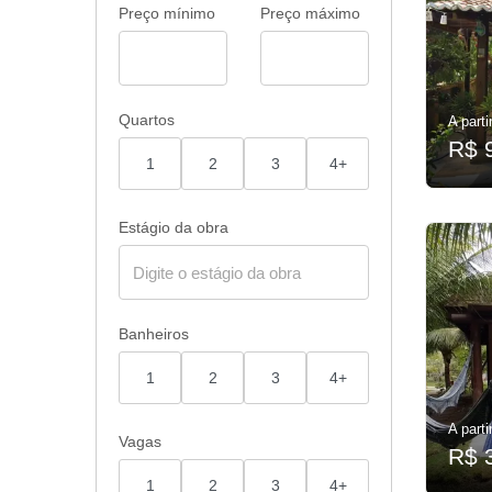
Preço mínimo
Preço máximo
Quartos
A parti
R$ 
1
2
3
4+
Estágio da obra
Banheiros
1
2
3
4+
A parti
Vagas
R$ 
1
2
3
4+