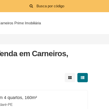
arneiros Prime Imobiliária
enda em Carneiros,
Mostrar resultados em 
Mostrar resultad
m 4 quartos, 160m²
daré-PE