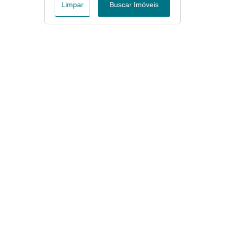
Limpar
Buscar Imóveis
Menu
Página Inicial
Apartamentos à Venda em Tamandaré
Casas à Venda em Tamandaré
Fale conosco