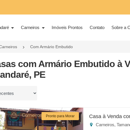
ndaré
Carneiros
Imóveis Prontos
Contato
Sobre a C
Carneiros
Com Armário Embutido
asas com Armário Embutido à V
andaré, PE
or
Casa à Venda co
Pronto para Morar
Carneiros, Taman