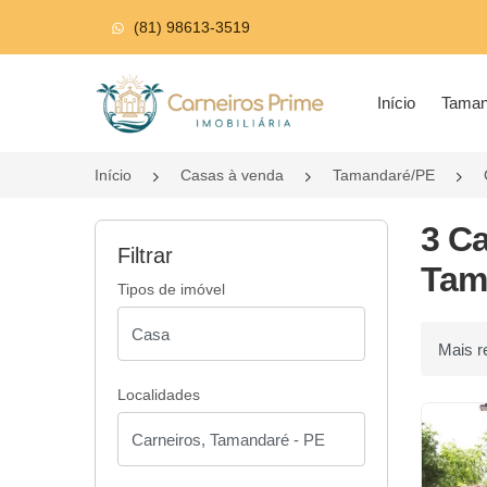
(81) 98613-3519
Página inicial
Início
Tama
Início
Casas à venda
Tamandaré/PE
3 C
Filtrar
Tam
Tipos de imóvel
Ordenar p
Localidades