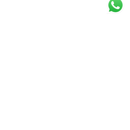
ágina inicial
RECI: 18.566 J
s valores, condições e disponibilidade dos imóveis estão
ujeitos a alterações sem aviso prévio.
nstagram