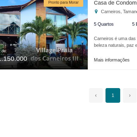
Casa de Condomí
Pronto para Morar
casa tem churrasquei
Carneiros, Taman
copa, despensa, área
quartinho para guard
5 Quartos
5 
vagas de garagem.
Carneiros é uma das m
beleza naturais, paz
r de:
CARNEIROS III é um 
1.150.000
casa de praia com tod
Mais informações
parque aquático Acqu
PRAIA DOS CARNMEIROS
* Espaço Gourmet * 
Quadra de futevôlei 
PRAIA DOS CARNEIROS
‹
1
›