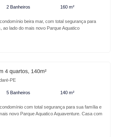
2 Banheiros
160 m²
 condomínio beira mar, com total segurança para
s, ao lado do mais novo Parque Aquatico
om requinte em acabamento, com piscina, espaço
anda , sala dois ambientes, 4 quartos, terraço e
m 4 quartos, 140m²
daré-PE
5 Banheiros
140 m²
 condomínio com total segurança para sua família e
 mais novo Parque Aquatico Aquaventure. Casa com
nto, com piscina, espaço gourmet, uma bela
mbientes, 4 suítes.