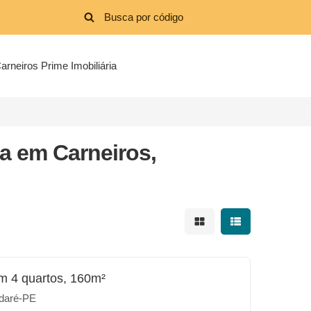
arneiros Prime Imobiliária
a em Carneiros,
Mostrar resultados em 
Mostrar resultad
m 4 quartos, 160m²
daré-PE