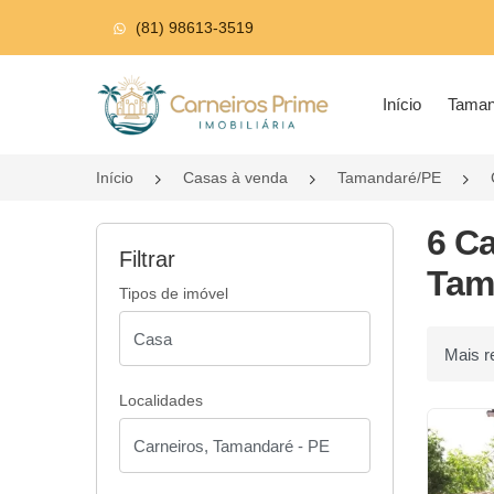
(81) 98613-3519
Página inicial
Início
Tama
Início
Casas à venda
Tamandaré/PE
6 C
Filtrar
Tam
Tipos de imóvel
Ordenar p
Localidades