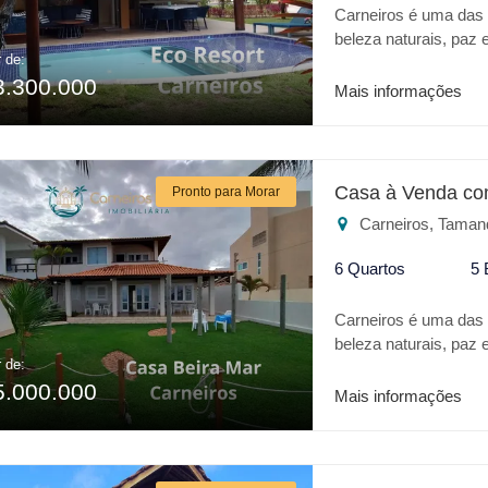
Carneiros é uma das m
beleza naturais, pa
r de:
verdadeiro Oásis no 
3.300.000
todo conforto de um h
Mais informações
Igrejinha dos Carneir
Confira alguns dif
adulto e infantil * P
de jogos * Espaço Go
Casa à Venda co
Pronto para Morar
* Quadra poliesporti
Carneiros, Taman
Para o seu lazer o
o melhor lugar.
6 Quartos
5 
Carneiros é uma das m
beleza naturais, paz 
r de:
verdadeiro Oásis no 
5.000.000
todo conforto, excele
Mais informações
Aquático Acquaventu
procura passar bons
pé direito duplo, co
e hidromassagem, 2 s