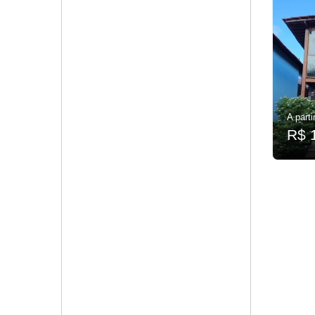
A parti
R$ 