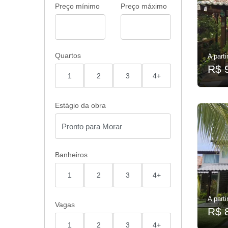
Preço mínimo
Preço máximo
Quartos
A parti
R$ 
1
2
3
4+
Estágio da obra
Banheiros
1
2
3
4+
A parti
Vagas
R$ 
1
2
3
4+