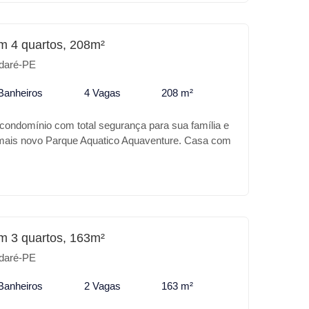
m 4 quartos, 208m²
daré-PE
Banheiros
4 Vagas
208 m²
 condomínio com total segurança para sua família e
 mais novo Parque Aquatico Aquaventure. Casa com
nto, com piscina, espaço gourmet, uma bela
mbientes, 4 quartos sendo 3 suítes.
m 3 quartos, 163m²
daré-PE
Banheiros
2 Vagas
163 m²