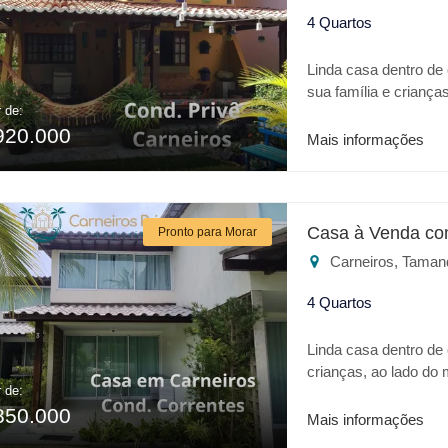
4 Quartos
Linda casa dentro de
sua família e criança
r de:
Aquaventure. Casa c
920.000
gourmet, uma bela var
Mais informações
quintal.
Casa à Venda co
Pronto para Morar
Carneiros, Taman
4 Quartos
Linda casa dentro de
crianças, ao lado do
r de:
requinte em acabame
850.000
varanda , sala dois a
Mais informações