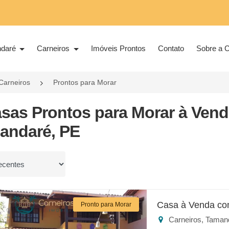
ndaré
Carneiros
Imóveis Prontos
Contato
Sobre a C
Carneiros
Prontos para Morar
asas Prontos para Morar à Vend
andaré, PE
or
Casa à Venda co
Pronto para Morar
Carneiros, Taman