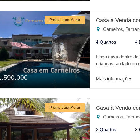
Casa à Venda co
Pronto para Morar
Carneiros, Taman
4 Quartos
4 
Linda casa dentro de
crianças, ao lado do
r de:
requinte em acabame
1.590.000
varanda , sala dois a
Mais informações
Casa à Venda co
Pronto para Morar
Carneiros, Taman
3 Quartos
3 