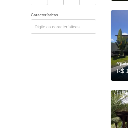
Características
A parti
R$ 