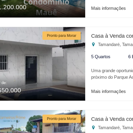
com sala dois ambien
1.200.000
cozinha, cortinas aut
Mais informações
piscina privativa.
Casa à Venda co
Pronto para Morar
Tamandaré, Tama
5 Quartos
6 
Uma grande oportunid
próximo do Parque Aq
r de:
sendo 4 suítes, com 
650.000
de esquina com gara
Mais informações
bancário.
Casa à Venda co
Pronto para Morar
Tamandaré, Tama