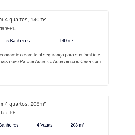
m 4 quartos, 140m²
daré-PE
5 Banheiros
140 m²
 condomínio com total segurança para sua família e
 mais novo Parque Aquatico Aquaventure. Casa com
nto, com piscina, espaço gourmet, uma bela
mbientes, 4 suítes.
m 4 quartos, 208m²
daré-PE
Banheiros
4 Vagas
208 m²