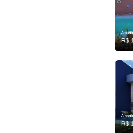
A parti
R$ 
A parti
R$ 