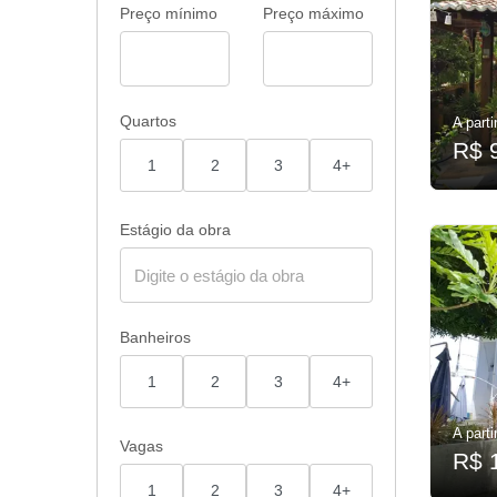
Preço mínimo
Preço máximo
Quartos
A parti
R$ 
1
2
3
4+
Estágio da obra
Banheiros
1
2
3
4+
A parti
Vagas
R$ 
1
2
3
4+