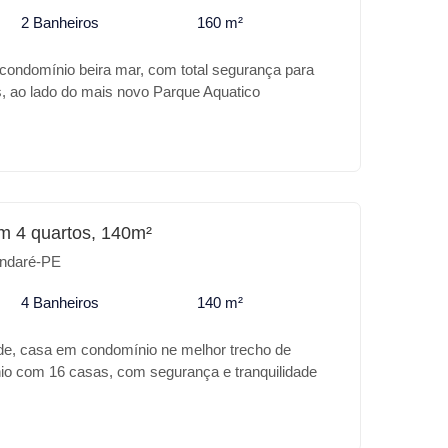
2 Banheiros
160 m²
 condomínio beira mar, com total segurança para
s, ao lado do mais novo Parque Aquatico
om requinte em acabamento, com piscina, espaço
anda , sala dois ambientes, 4 quartos, terraço e
m 4 quartos, 140m²
ndaré-PE
4 Banheiros
140 m²
de, casa em condomínio ne melhor trecho de
o com 16 casas, com segurança e tranquilidade
lindo jardim na beira mar. `