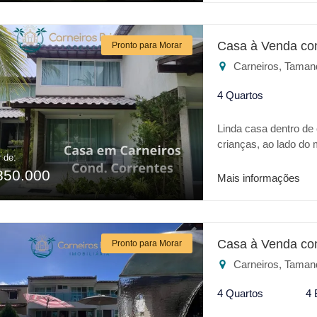
Casa à Venda co
Pronto para Morar
Carneiros, Taman
4 Quartos
Linda casa dentro de
crianças, ao lado do
r de:
requinte em acabame
850.000
varanda , sala dois a
Mais informações
Casa à Venda co
Pronto para Morar
Carneiros, Taman
4 Quartos
4 