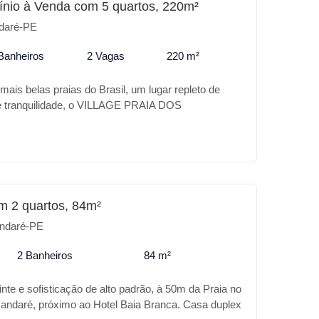
nio à Venda com 5 quartos, 220m²
ra com apoio de wc e chuveirão, redaria, cozinha,
daré-PE
 de serviço, quarto e wc de empregada, um
ar materiais e uma amplo quinta para 5 ou mais
Banheiros
2 Vagas
220 m²
ais belas praias do Brasil, um lugar repleto de
 e tranquilidade, o VILLAGE PRAIA DOS
verdadeiro Oásis no coração desse paraíso, a sua
o conforto, excelente localização em frente ao
aventura. Confira alguns diferencias do VILLAGE
 III: * Piscina adulto e infantil * Salão de jogos
Playground * Campo * Quadra de beach tênis *
Para o seu lazer ou para investimento o VILLAGE
m 2 quartos, 84m²
 III é o melhor lugar.
ndaré-PE
2 Banheiros
84 m²
te e sofisticação de alto padrão, à 50m da Praia no
andaré, próximo ao Hotel Baia Branca. Casa duplex