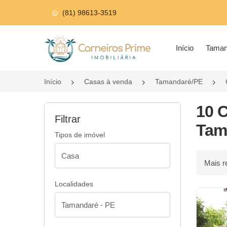
(81) 98613-3519
Página inicial
Início
Tama
Início
Casas à venda
Tamandaré/PE
10 
Filtrar
Tam
Tipos de imóvel
Ordenar p
Localidades