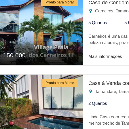
Casa de Condomí
Pronto para Morar
casa tem churrasquei
Carneiros, Taman
copa, despensa, área
quartinho para guard
5 Quartos
5 
vagas de garagem.
Carneiros é uma das m
beleza naturais, paz
r de:
CARNEIROS III é um 
1.150.000
casa de praia com tod
Mais informações
parque aquático Acqu
PRAIA DOS CARNMEIROS
* Espaço Gourmet * 
Quadra de futevôlei 
Casa à Venda co
Pronto para Morar
PRAIA DOS CARNEIROS
Tamandaré, Tama
2 Quartos
Linda Casa com requin
melhor trecho de Tam
r de: