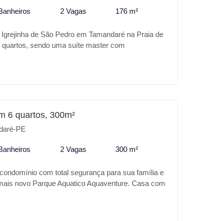
Banheiros
2 Vagas
176 m²
 Igrejinha de São Pedro em Tamandaré na Praia de
quartos, sendo uma suíte master com
ha e sala grande, um lindo jardim com sistema de
hurrasqueira e garagem coberta.
m 6 quartos, 300m²
daré-PE
Banheiros
2 Vagas
300 m²
 condomínio com total segurança para sua família e
 mais novo Parque Aquatico Aquaventure. Casa com
o, com piscina adulto e infantil, deck, uma bela
a dois ambientes, com 6 suítes, sendo uma no
ro pavimento e sem contar com um belíssimo lounge