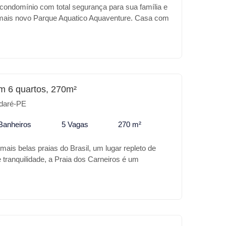
 condomínio com total segurança para sua família e
 mais novo Parque Aquatico Aquaventure. Casa com
nto, com piscina, espaço gourmet, uma bela
mbientes, 4 quartos sendo 3 suítes.
m 6 quartos, 270m²
daré-PE
Banheiros
5 Vagas
270 m²
ais belas praias do Brasil, um lugar repleto de
e tranquilidade, a Praia dos Carneiros é um
coração desse paraíso, a sua casa de praia com
nte localização ao lado do mais novo Parque
re. Uma Excelente casa a Beira Mar para quem
 momentos na Praia dos Carneiros, uma casa com
m 6 quartos, sendo 3 suites, uma master com varanda
alas para 3 ambientes, amplo terraço e frente da