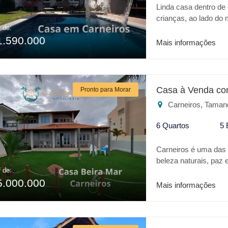
Linda casa dentro de
crianças, ao lado do
r de:
requinte em acabame
1.590.000
varanda , sala dois a
Mais informações
Casa à Venda co
Pronto para Morar
Carneiros, Taman
6 Quartos
5 
Carneiros é uma das m
beleza naturais, paz 
r de:
verdadeiro Oásis no 
5.000.000
todo conforto, excele
Mais informações
Aquático Acquaventu
procura passar bons
pé direito duplo, co
e hidromassagem, 2 s