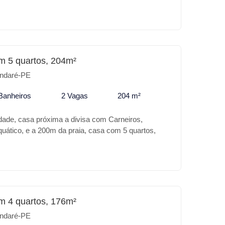
tes, um excelente espaço gourmet integrado a
omatizada, iluminação personalizada, sem falar da
m 5 quartos, 204m²
ndaré-PE
Banheiros
2 Vagas
204 m²
ade, casa próxima a divisa com Carneiros,
uático, e a 200m da praia, casa com 5 quartos,
piscina e espaço gourmet com churrasqueira, casa
gem coberta e documentada e aceita financiamento
m 4 quartos, 176m²
ndaré-PE