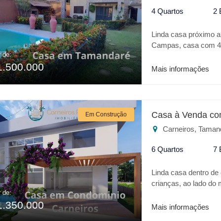
4 Quartos
2 
Linda casa próximo a
Campas, casa com 4 
r de:
hidromassagem, cozin
1.500.000
irrigação, piscina, c
Mais informações
Casa à Venda co
Em Construção
Carneiros, Taman
6 Quartos
7 
Linda casa dentro de
crianças, ao lado do
r de:
requinte em acabament
1.350.000
varanda gourmet, sal
Mais informações
térreo e 5 no primei