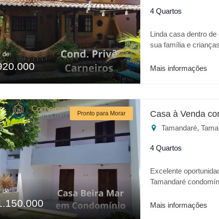
4 Quartos
Linda casa dentro de
sua família e criança
r de:
Aquaventure. Casa c
920.000
gourmet, uma bela var
Mais informações
quintal.
Casa à Venda co
Pronto para Morar
Tamandaré, Tama
4 Quartos
Excelente oportunida
Tamandaré condomíni
r de:
que você procura, um 
1.150.000
Mais informações