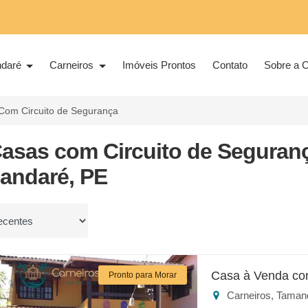
ndaré
Carneiros
Imóveis Prontos
Contato
Sobre a C
Com Circuito de Segurança
Casas com Circuito de Seguran
andaré, PE
or
Casa à Venda co
Pronto para Morar
Carneiros, Taman