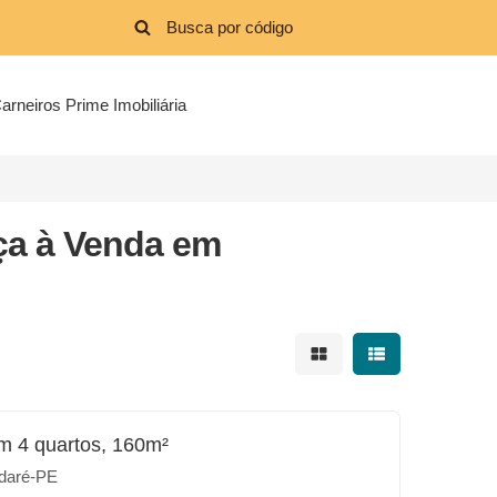
arneiros Prime Imobiliária
ça à Venda em
Mostrar resultados em 
Mostrar resultad
m 4 quartos, 160m²
daré-PE