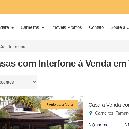
ndaré
Carneiros
Imóveis Prontos
Contato
Sobre a C
Com Interfone
asas com Interfone à Venda em
or
Casa à Venda co
Pronto para Morar
Carneiros, Taman
3 Quartos
3 