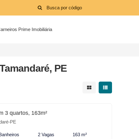
arneiros Prime Imobiliária
 Tamandaré, PE
Mostrar resultados em 
Mostrar resultad
m 3 quartos, 163m²
daré-PE
Banheiros
2 Vagas
163 m²