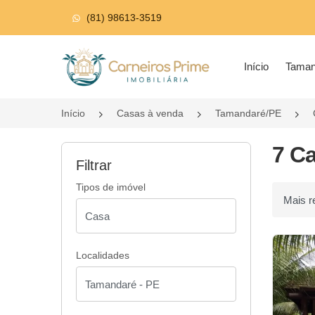
(81) 98613-3519
Página inicial
Início
Tama
Início
Casas à venda
Tamandaré/PE
7 C
Filtrar
Tipos de imóvel
Ordenar p
Localidades