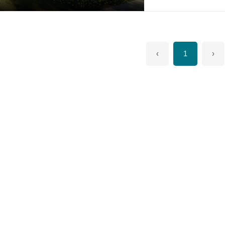
do PARATISI: * Pisci
tênis coberta * Estaç
Crossfit * Salão de 
Brinquedoteca * Spa 
o melhor lugar.
‹
1
›