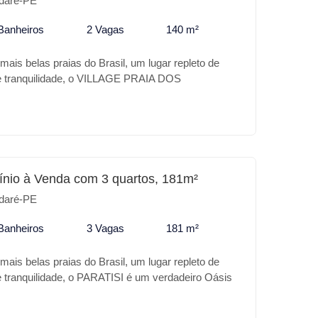
daré-PE
Banheiros
2 Vagas
140 m²
ais belas praias do Brasil, um lugar repleto de
 e tranquilidade, o VILLAGE PRAIA DOS
rdadeiro Oásis no coração desse paraíso, a sua
o conforto, excelente localização em frente ao
aventura. Confira alguns diferencias do VILLAGE
 V: * Piscina adulto e infantil * Salão de jogos
Playground * Campo * Quadra de tênis Para o seu
stimento o VILLAGE PRAIA DOS CARNEIROS V é o
nio à Venda com 3 quartos, 181m²
daré-PE
Banheiros
3 Vagas
181 m²
ais belas praias do Brasil, um lugar repleto de
e tranquilidade, o PARATISI é um verdadeiro Oásis
aíso, a sua casa de praia com todo conforto,
o a 200mt da IGREJINHA. Confira alguns diferencias