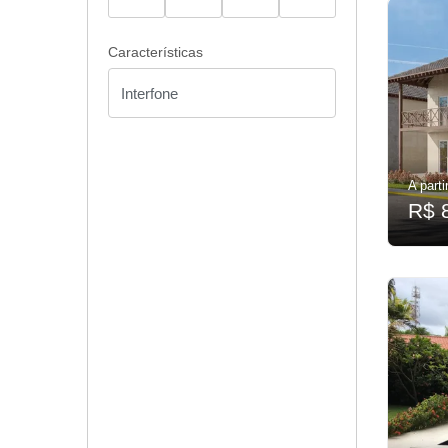
Características
A parti
R$ 