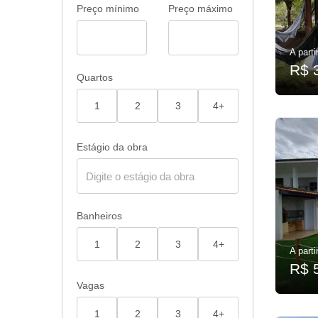
Preço mínimo
Preço máximo
A parti
R$ 
Quartos
1
2
3
4+
Estágio da obra
Banheiros
1
2
3
4+
A parti
R$ 
Vagas
1
2
3
4+