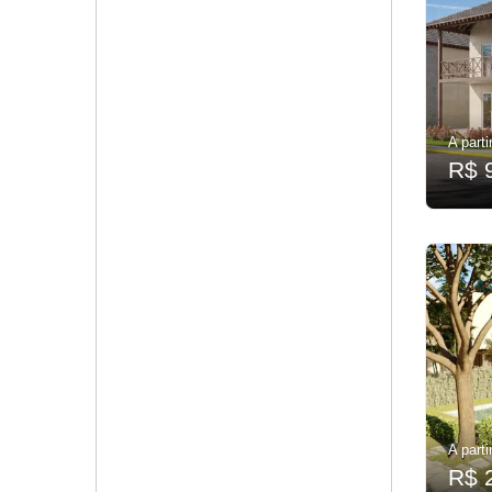
A parti
R$ 
A parti
R$ 