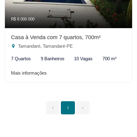
R$ 8.000.000
Casa à Venda com 7 quartos, 700m²
Tamandaré, Tamandaré-PE
7 Quartos
9 Banheiros
10 Vagas
700 m²
Mais informações
‹
1
›