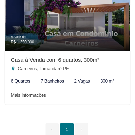
A partir de:
R$ 1.350.000
Casa à Venda com 6 quartos, 300m²
Carneiros, Tamandaré-PE
6 Quartos
7 Banheiros
2 Vagas
300 m²
Mais informações
‹
1
›