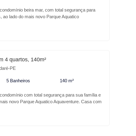
 condomínio beira mar, com total segurança para
s, ao lado do mais novo Parque Aquatico
om requinte em acabamento, com piscina, espaço
anda , sala dois ambientes, 4 quartos, terraço e
m 4 quartos, 140m²
daré-PE
5 Banheiros
140 m²
 condomínio com total segurança para sua família e
 mais novo Parque Aquatico Aquaventure. Casa com
nto, com piscina, espaço gourmet, uma bela
mbientes, 4 suítes.