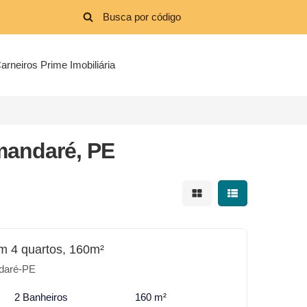
arneiros Prime Imobiliária
mandaré, PE
Mostrar resultados em 
Mostrar resultad
m 4 quartos, 160m²
daré-PE
2 Banheiros
160 m²