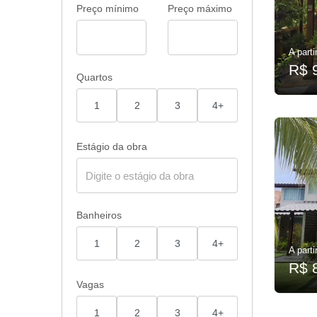
Preço mínimo
Preço máximo
A parti
R$ 
Quartos
1
2
3
4+
Estágio da obra
Banheiros
1
2
3
4+
A parti
R$ 
Vagas
1
2
3
4+