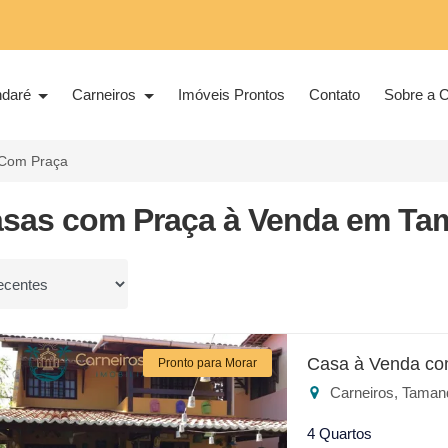
ndaré
Carneiros
Imóveis Prontos
Contato
Sobre a C
Com Praça
asas com Praça à Venda em Ta
or
Casa à Venda co
Pronto para Morar
Carneiros, Taman
4 Quartos