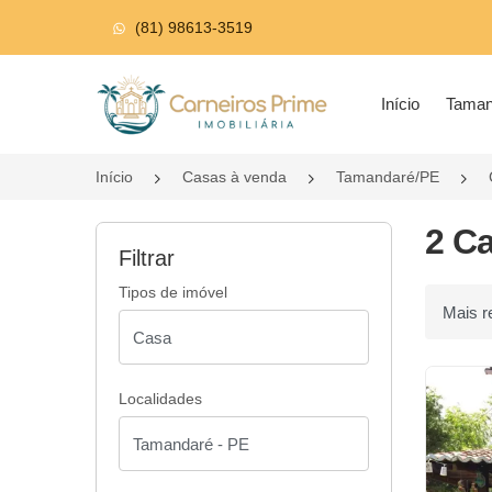
(81) 98613-3519
Página inicial
Início
Tama
Início
Casas à venda
Tamandaré/PE
2 C
Filtrar
Tipos de imóvel
Ordenar p
Localidades