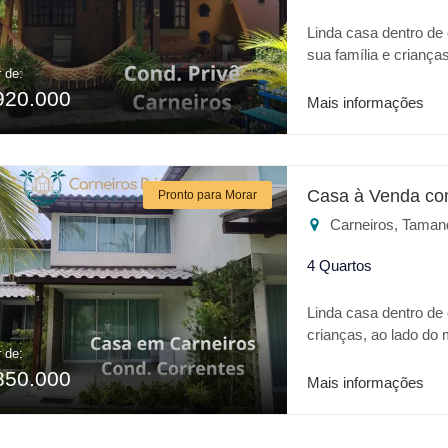
Linda casa dentro de
sua família e criança
r de:
Aquaventure. Casa c
920.000
gourmet, uma bela var
Mais informações
quintal.
Casa à Venda co
Pronto para Morar
Carneiros, Taman
4 Quartos
Linda casa dentro de
crianças, ao lado do
r de:
requinte em acabame
850.000
varanda , sala dois a
Mais informações