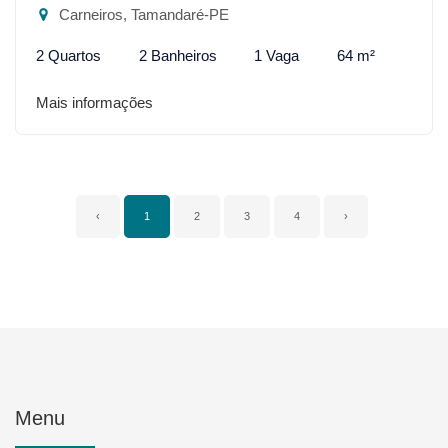
Carneiros, Tamandaré-PE
2 Quartos
2 Banheiros
1 Vaga
64 m²
Mais informações
‹
1
2
3
4
›
Menu