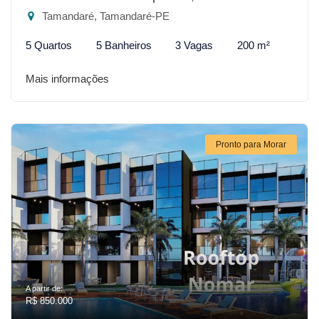
Tamandaré, Tamandaré-PE
5 Quartos
5 Banheiros
3 Vagas
200 m²
Mais informações
Pronto para Morar
A partir de:
R$ 850.000