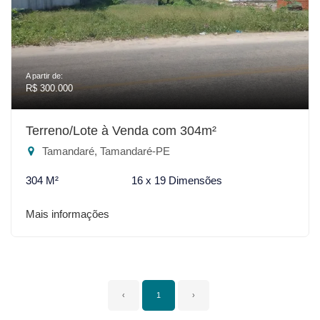
A partir de:
R$ 300.000
Terreno/Lote à Venda com 304m²
Tamandaré, Tamandaré-PE
304 M²
16 x 19 Dimensões
Mais informações
‹
1
›