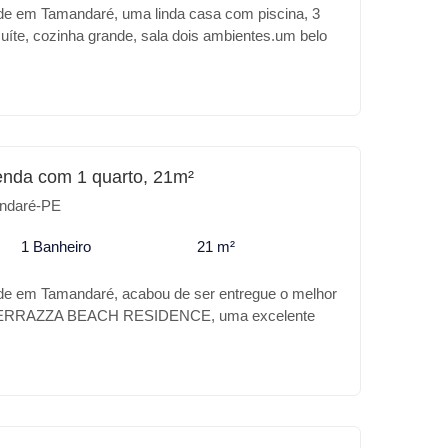
de em Tamandaré, uma linda casa com piscina, 3
uíte, cozinha grande, sala dois ambientes.um belo
ourmet com churrasqueira, além de um deposito, wc
casa ambos os lados são soltas. Casa documentada
o bancário.
enda com 1 quarto, 21m²
ndaré-PE
1 Banheiro
21 m²
de em Tamandaré, acabou de ser entregue o melhor
TERRAZZA BEACH RESIDENCE, uma excelente
 Vila Padre Arlindo, próximo a praia e a 800m do
uavenure. O empreendimento conta uma belíssima
e um dia perfeito à beira mar, em uma praia de
as calmas e cristalinas. Poderíamos estar falando
alidade trata-se da Praia de Tamandaré. A
iliária apresenta o que há de melhor e de mais