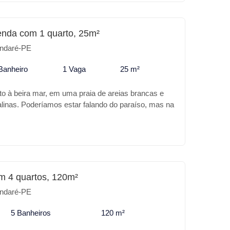
enda com 1 quarto, 25m²
ndaré-PE
Banheiro
1 Vaga
25 m²
to à beira mar, em uma praia de areias brancas e
alinas. Poderíamos estar falando do paraíso, mas na
 Praia de Tamandaré. A Carneiros Prime Imobiliária
 de melhor em Tamandaré, o PALM BEACH
VE além da sua excelente localização o
 para você: Também tem opções de apartamento no
ivativa e apartamento loft. Características do
scina com Borda infinita * Hidromassagem *
m 4 quartos, 120m²
rrasqueira * Academia Para o seu lazer ou para
ndaré-PE
LM BEACH RESIDENTAL EXCLUSIVE é o melhor
5 Banheiros
120 m²