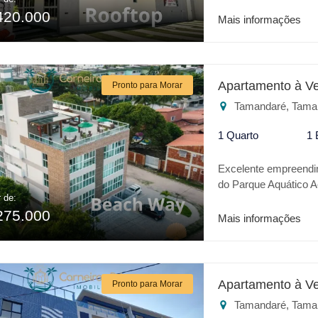
trata-se da Praia de 
420.000
o que há de melhor 
Mais informações
localização o empree
empreendimento: * Pisc
Brinquenoteca * Espa
Churrasqueira Para 
Apartamento à V
Pronto para Morar
é o melhor lugar.
Tamandaré, Tama
1 Quarto
1 
Excelente empreendi
do Parque Aquático A
r de:
infantil, espaço gour
275.000
Mais informações
Apartamento à V
Pronto para Morar
Tamandaré, Tama