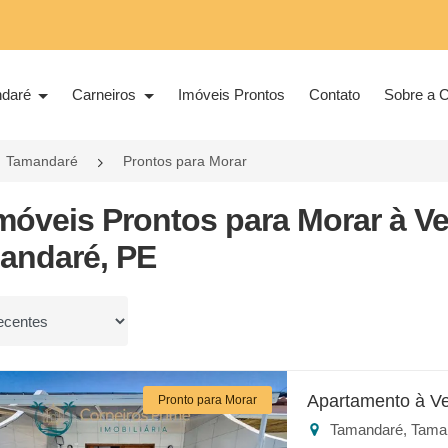
ndaré
Carneiros
Imóveis Prontos
Contato
Sobre a C
Tamandaré
Prontos para Morar
Imóveis Prontos para Morar à 
andaré, PE
or
Apartamento à V
Pronto para Morar
Tamandaré, Tama