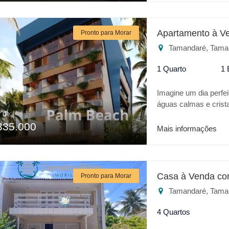
Apartamento à V
Pronto para Morar
Tamandaré, Tama
1 Quarto
1 
Imagine um dia perfei
águas calmas e crist
r de:
realidade trata-se da
335.000
apresenta o que há
Mais informações
RESIDENTAL EXCLUSI
empreendimento trás
térreo com piscina pr
empreendimento: * Pi
Casa à Venda co
Pronto para Morar
Espaço Gourmet * Chu
Tamandaré, Tama
investimento o PA
lugar.
4 Quartos