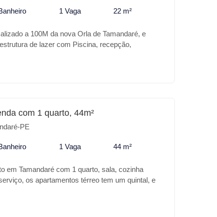
Banheiro
1 Vaga
22 m²
calizado a 100M da nova Orla de Tamandaré, e
estrutura de lazer com Piscina, recepção,
 Rooftop com vista para o mar.
enda com 1 quarto, 44m²
ndaré-PE
Banheiro
1 Vaga
44 m²
to em Tamandaré com 1 quarto, sala, cozinha
erviço, os apartamentos térreo tem um quintal, e
scina e espaço gourmet.