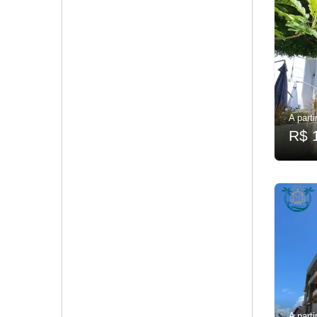
A parti
R$ 
A parti