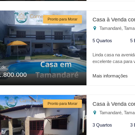
Casa à Venda co
Pronto para Morar
Tamandaré, Tama
5 Quartos
5 
Linda casa na avenid
excelente casa para v
r de:
sendo 3 suítes, 3 sal
1.800.000
pavimento. A casa co
Mais informações
bela piscina, jardim 
Igrejinha de São Pedr
Casa à Venda co
Pronto para Morar
Tamandaré, Tama
3 Quartos
3 