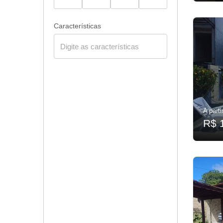
Características
A parti
R$ 