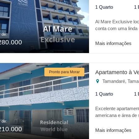
1 Quarto
1 
Al Mare Exclusive lo
conta com uma linda 
r de:
lavanderia e um lindo
280.000
Mais informações
Apartamento à V
Pronto para Morar
Tamandaré, Tama
1 Quarto
1 
Excelente apartamen
americana e área de s
r de:
área de lazer com pi
210.000
Mais informações