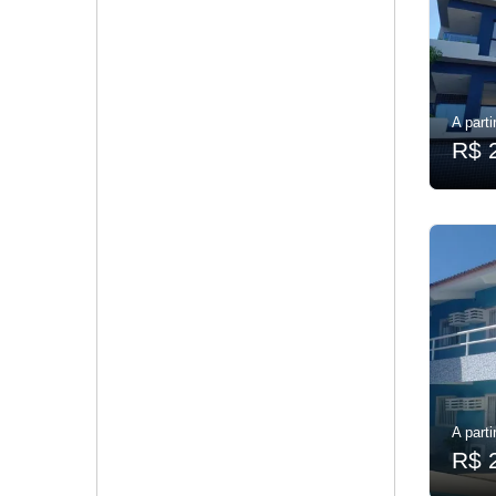
A parti
R$ 
A parti
R$ 