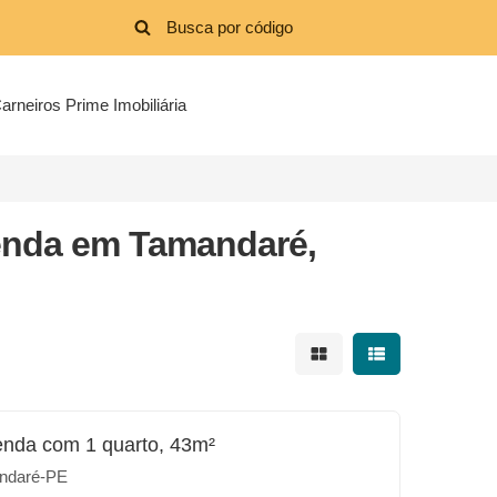
arneiros Prime Imobiliária
Venda em Tamandaré,
Mostrar resultados em 
Mostrar resultad
enda com 1 quarto, 43m²
ndaré-PE