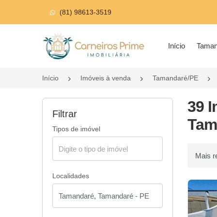
(81) 98613-3519
Página inicial
Início
Tama
Início
Imóveis à venda
Tamandaré/PE
39 
Filtrar
Tam
Tipos de imóvel
Ordenar p
Localidades