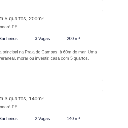
m 5 quartos, 200m²
ndaré-PE
Banheiros
3 Vagas
200 m²
a principal na Praia de Campas, à 60m do mar. Uma
eranear, morar ou investir, casa com 5 quartos,
as, sendo duas no térreo e uma no primeiro
nta com dois lindos terraços, área de serviço e uma
e 3 vagas de garagens. Localizada próximo a
o e do Hotel Baia Branca.
m 3 quartos, 140m²
ndaré-PE
Banheiros
2 Vagas
140 m²