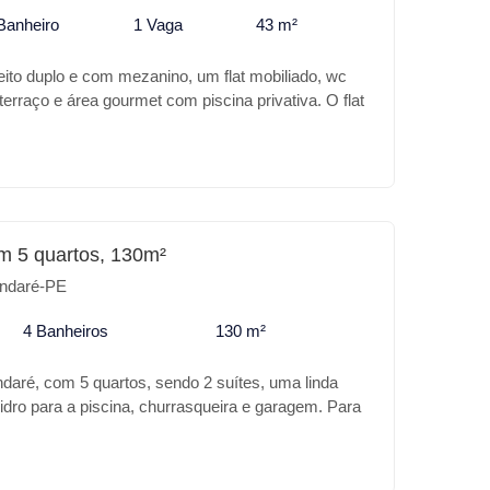
Banheiro
1 Vaga
43 m²
eito duplo e com mezanino, um flat mobiliado, wc
 terraço e área gourmet com piscina privativa. O flat
tar o mezanino e fazer mais um quarto. O
vaga de garagem marcada, fica a 200m do mar,
e rua asfaltada. Uma grande oportunidade.
m 5 quartos, 130m²
ndaré-PE
4 Banheiros
130 m²
aré, com 5 quartos, sendo 2 suítes, uma linda
idro para a piscina, churrasqueira e garagem. Para
sa para desfrutar bons momentos com a família.