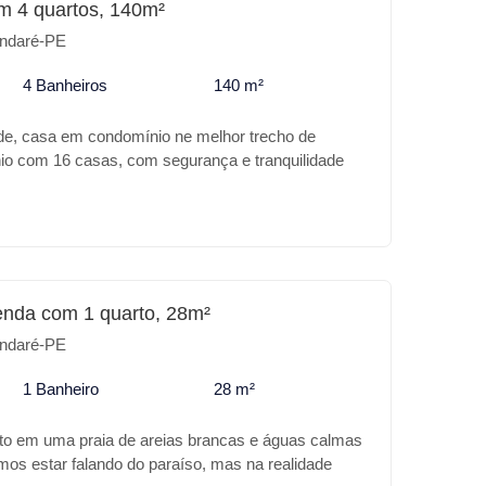
m 4 quartos, 140m²
ia em Tamandaré, o TERRAZZA BEACH
ndaré-PE
sua excelente localização o empreendimento trás
 mais moderno e conforto para o seu investimento.
4 Banheiros
140 m²
preendimento: * Fechadura digital * Piscina adulto e
inita * Restaurante * Fitness * Brinquedoteca *
de, casa em condomínio ne melhor trecho de
anderia * Copa para funcionários Para o seu lazer
o com 16 casas, com segurança e tranquilidade
to o TERRAZZA BEACH RESIDENCE é o melhor
lindo jardim na beira mar. `
enda com 1 quarto, 28m²
ndaré-PE
1 Banheiro
28 m²
ito em uma praia de areias brancas e águas calmas
amos estar falando do paraíso, mas na realidade