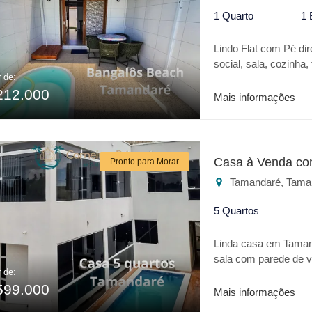
1 Quarto
1 
Lindo Flat com Pé dir
social, sala, cozinha,
r de:
tem a opção de aumen
212.000
empreendimento tem 
Mais informações
próximo a nova orla 
Casa à Venda co
Pronto para Morar
Tamandaré, Tama
5 Quartos
Linda casa em Tamand
sala com parede de v
r de:
quem procura uma ca
599.000
Mais informações