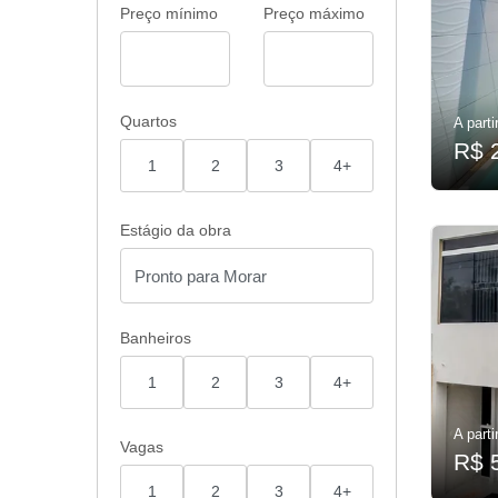
Preço mínimo
Preço máximo
Quartos
A parti
R$ 
1
2
3
4+
Estágio da obra
Banheiros
1
2
3
4+
A parti
Vagas
R$ 
1
2
3
4+