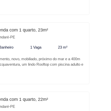
Tamandaré. A Carneiros Prime Imobiliária apresenta
no MILA ROOFTOP, além da sua excelente
ndimento trás para você: Características do
ina com Borda infinita * Piscina infantil *
ço Gourmet * Salão de festas * Winebar *
o seu lazer ou para investimento o MILA ROOFTOP
enda com 1 quarto, 23m²
ndaré-PE
Banheiro
1 Vaga
23 m²
mento, novo, mobiliado, próximo do mar e a 400m
cquaventura, um lindo Rooftop com piscina adulto e
met, lounge e churrasqueira.
enda com 1 quarto, 22m²
ndaré-PE